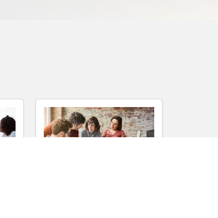
 las
5 valiosos consejos para
quienes buscan empleo