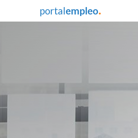
.
portal
empleo