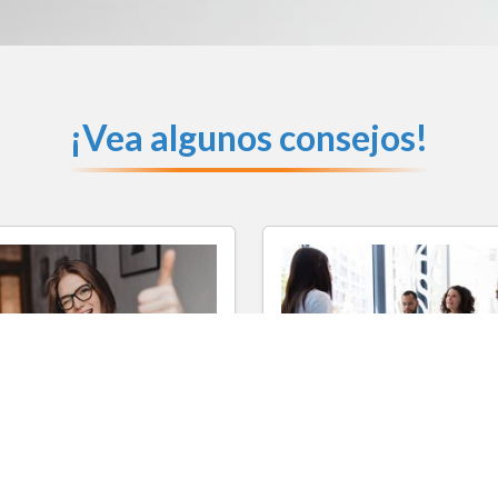
¡Vea algunos consejos!
onsejos para impresionar
4 formas de destacar en
con tu CV
entrevistas